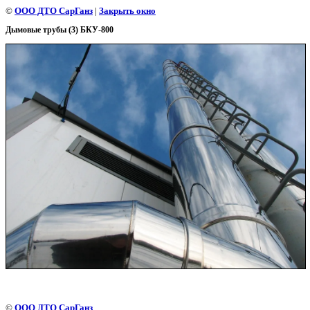
©
OOO ДТО СарГанз
|
Закрыть окно
Дымовые трубы (3) БКУ-800
©
OOO ДТО СарГанз